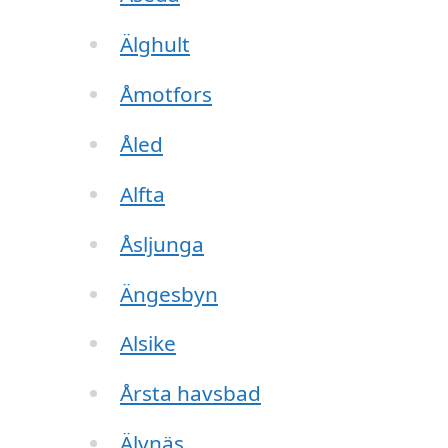
Älghult
Åmotfors
Åled
Alfta
Åsljunga
Ängesbyn
Alsike
Årsta havsbad
Älvnäs