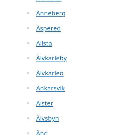
Anneberg
Äspered
Allsta
Älvkarleby
Älvkarleö
Ankarsvik
Alster
Älvsbyn
Äng