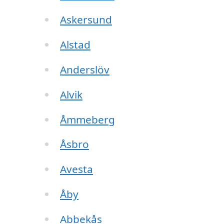
Askersund
Alstad
Anderslöv
Alvik
Åmmeberg
Åsbro
Avesta
Åby
Abbekås