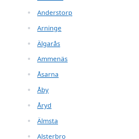
Anderstorp
Arninge
Älgarås
Ammenäs
Åsarna
Åby
Åryd
Älmsta
Alsterbro