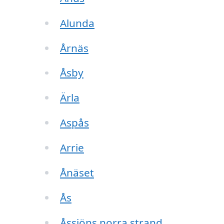
Alunda
Årnäs
Åsby
Ärla
Aspås
Arrie
Ånäset
Ås
Åssjöns norra strand