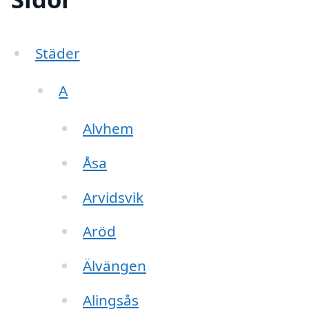
Städer
A
Alvhem
Åsa
Arvidsvik
Aröd
Älvängen
Alingsås