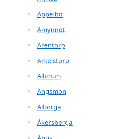
Äppelbo
Åmynnet
Arentorp
Arkelstorp
Allerum
Ängsmon
Alberga
Åkersberga
Åhus