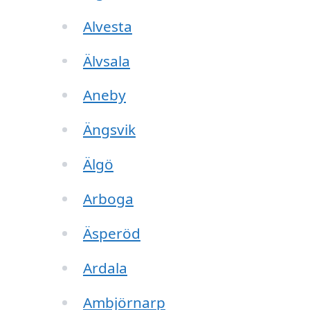
Alvesta
Älvsala
Aneby
Ängsvik
Älgö
Arboga
Äsperöd
Ardala
Ambjörnarp