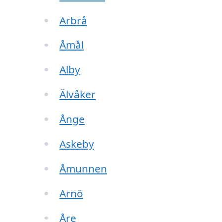
Arbrå
Åmål
Alby
Älvåker
Ånge
Askeby
Åmunnen
Arnö
Åre