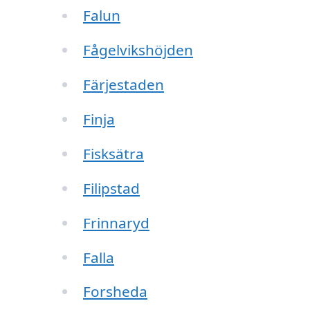
Falun
Fågelvikshöjden
Färjestaden
Finja
Fisksätra
Filipstad
Frinnaryd
Falla
Forsheda