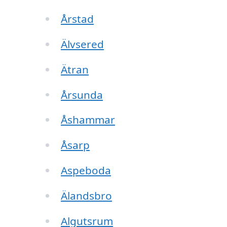
Årstad
Älvsered
Ätran
Årsunda
Åshammar
Åsarp
Aspeboda
Älandsbro
Algutsrum