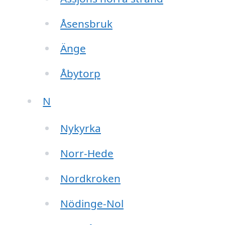
Åsensbruk
Änge
Åbytorp
N
Nykyrka
Norr-Hede
Nordkroken
Nödinge-Nol