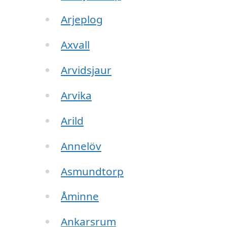
Arjeplog
Axvall
Arvidsjaur
Arvika
Arild
Annelöv
Asmundtorp
Åminne
Ankarsrum