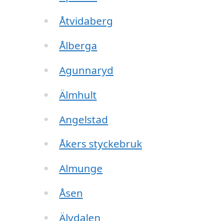
Åtvidaberg
Ålberga
Agunnaryd
Älmhult
Angelstad
Åkers styckebruk
Almunge
Åsen
Älvdalen