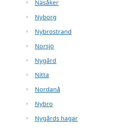
Näsåker
Nyborg
Nybrostrand
Norsjö
Nygård
Nitta
Nordanå
Nybro
Nygårds hagar