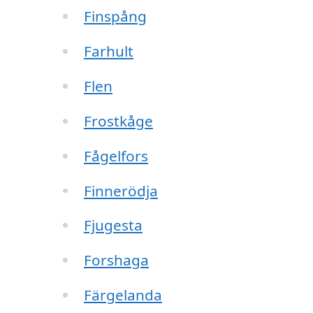
Finspång
Farhult
Flen
Frostkåge
Fågelfors
Finnerödja
Fjugesta
Forshaga
Färgelanda