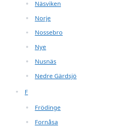
Näsviken
Norje
Nossebro
Nye
Nusnäs
Nedre Gärdsjö
F
Frödinge
Fornåsa