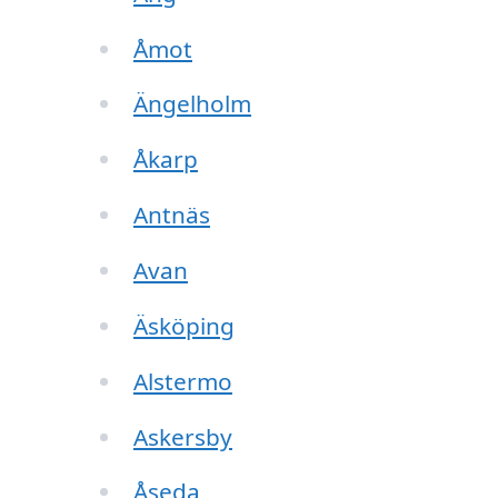
Åmot
Ängelholm
Åkarp
Antnäs
Avan
Äsköping
Alstermo
Askersby
Åseda