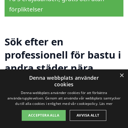
förpliktelser
Sök efter en
professionell för bastu i
andra städer nära
×
Robertsholm
Denna webbplats använder
cookies
Denna webbplats använder cookies för att förbättra
användarupplevelsen. Genom att använda vår webbplats samtycker
Att hitta en bra bastu i Robertsholm kan
du till alla cookies i enlighet med vår cookiepolicy.
Läs mer
vara en utmaning, men det finns flera
ACCEPTERA ALLA
AVVISA ALLT
alternativ i närliggande städer som kan