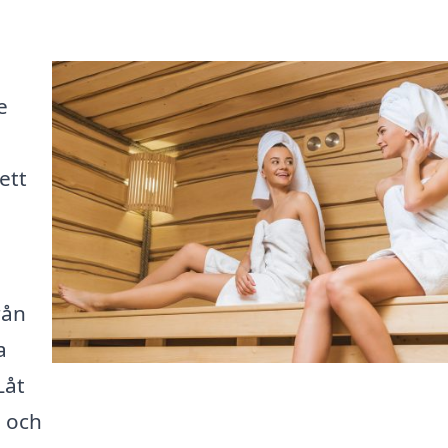
e
ett
rån
a
Låt
l och