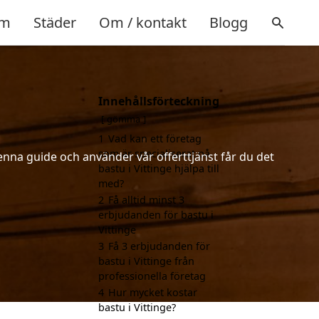
m
Städer
Om / kontakt
Blogg
Innehållsförteckning
gömma
1
Vad kan ett företag
som är specialiserat på
enna guide och använder vår offerttjänst får du det
bastu i Vittinge hjälpa till
med?
2
Få alltid minst 3
erbjudanden för bastu i
Vittinge
3
Få 3 erbjudanden för
bastu i Vittinge från
professionella företag
4
Hur mycket kostar
bastu i Vittinge?