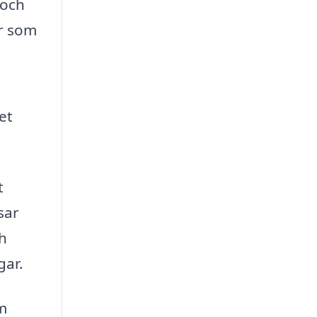
 och
ör som
et
t
sar
ch
gar.
m