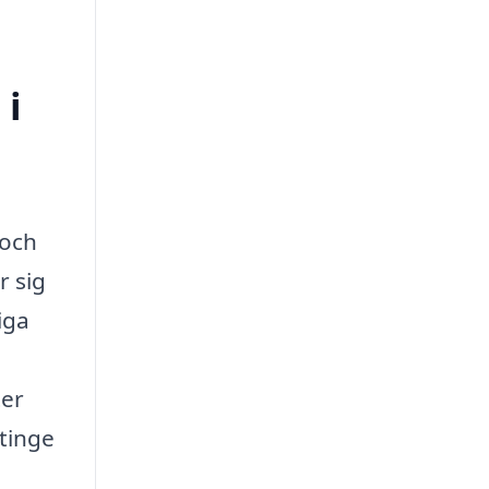
 i
 och
r sig
iga
ter
ttinge