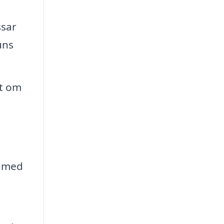
ssar
uns
tt om
l med