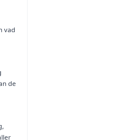
ch vad
g
kan de
g,
ller