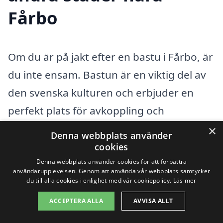
Fårbo
Om du är på jakt efter en bastu i Fårbo, är
du inte ensam. Bastun är en viktig del av
den svenska kulturen och erbjuder en
perfekt plats för avkoppling och
återhämtning. Att hitta rätt företag för att
×
Denna webbplats använder
installera eller bygga en bastu kan vara
cookies
avgörande för att få en bra upplevelse.
Denna webbplats använder cookies för att förbättra
användarupplevelsen. Genom att använda vår webbplats samtycker
För att underlätta din sökning, kan du
du till alla cookies i enlighet med vår cookiepolicy.
Läs mer
också överväga företag i närliggande
ACCEPTERA ALLA
AVVISA ALLT
städer.