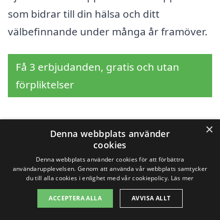
som bidrar till din hälsa och ditt
välbefinnande under många år framöver.
Få 3 erbjudanden, gratis och utan
förpliktelser
×
Denna webbplats använder
Sök efter en
cookies
professionell för bastu i
Denna webbplats använder cookies för att förbättra
användarupplevelsen. Genom att använda vår webbplats samtycker
andra städer nära Östra
du till alla cookies i enlighet med vår cookiepolicy.
Läs mer
ACCEPTERA ALLA
AVVISA ALLT
Ryd