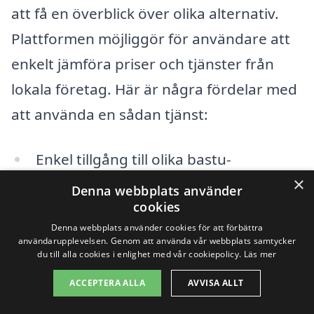
att få en överblick över olika alternativ.
Plattformen möjliggör för användare att
enkelt jämföra priser och tjänster från
lokala företag. Här är några fördelar med
att använda en sådan tjänst:
Enkel tillgång till olika bastu-
×
leverantörer.
Denna webbplats använder
cookies
Jämför priser och erbjudanden enkelt.
Denna webbplats använder cookies för att förbättra
användarupplevelsen. Genom att använda vår webbplats samtycker
Få professionell hjälp för att välja rätt
du till alla cookies i enlighet med vår cookiepolicy.
Läs mer
bastu.
ACCEPTERA ALLA
AVVISA ALLT