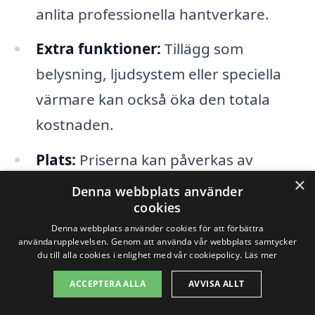
anlita professionella hantverkare.
Extra funktioner:
Tillägg som
belysning, ljudsystem eller speciella
värmare kan också öka den totala
kostnaden.
Plats:
Priserna kan påverkas av
×
platsens specifika förhållanden såsom
Denna webbplats använder
cookies
tillgänglighet och eventuell behov av
Denna webbplats använder cookies för att förbättra
anpassningar.
användarupplevelsen. Genom att använda vår webbplats samtycker
du till alla cookies i enlighet med vår cookiepolicy.
Läs mer
Att jämföra olika offerter från olika
ACCEPTERA ALLA
AVVISA ALLT
företag för bastu i Landsbro är en klok