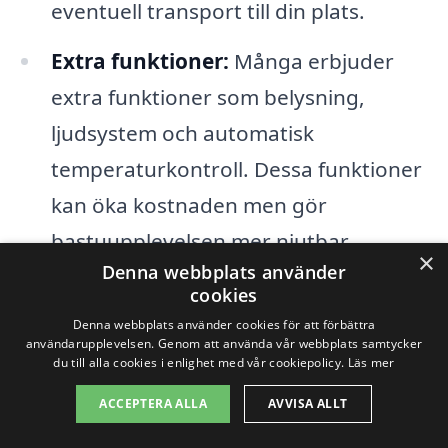
eventuell transport till din plats.
Extra funktioner:
Många erbjuder
extra funktioner som belysning,
ljudsystem och automatisk
temperaturkontroll. Dessa funktioner
kan öka kostnaden men gör
bastuupplevelsen mer njutbar.
×
Denna webbplats använder
cookies
För att få en tydligare bild av kostnaderna
Denna webbplats använder cookies för att förbättra
för bastu i Vankiva, rekommenderas det
användarupplevelsen. Genom att använda vår webbplats samtycker
du till alla cookies i enlighet med vår cookiepolicy.
Läs mer
att begära offerter från flera företag.
ACCEPTERA ALLA
AVVISA ALLT
Plattformar som bastu-pris.se kan hjälpa