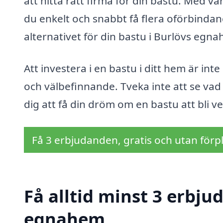
att hitta rätt firma för din bastu. Med v
du enkelt och snabbt få flera oförbindan
alternativet för din bastu i Burlövs egn
Att investera i en bastu i ditt hem är inte
och välbefinnande. Tveka inte att se vad 
dig att få din dröm om en bastu att bli ve
Få 3 erbjudanden, gratis och utan förpl
Få alltid minst 3 erbju
egnahem