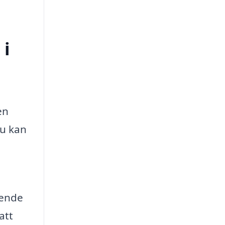
 i
en
tu kan
ående
att