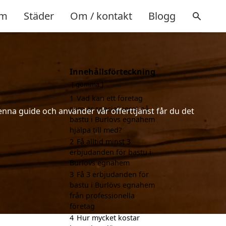
m
Städer
Om / kontakt
Blogg
Innehållsförteckning
gömma
1
Vad kan ett företag
som är specialiserat på
enna guide och använder vår offerttjänst får du det
bastu i Burlövs egnahem
hjälpa till med?
2
Få alltid minst 3
erbjudanden för bastu i
Burlövs egnahem
3
Få 3 erbjudanden för
bastu i Burlövs egnahem
från professionella
företag
4
Hur mycket kostar