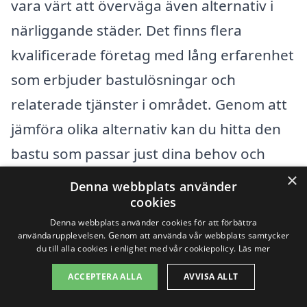
vara värt att överväga även alternativ i
närliggande städer. Det finns flera
kvalificerade företag med lång erfarenhet
som erbjuder bastulösningar och
relaterade tjänster i området. Genom att
jämföra olika alternativ kan du hitta den
bastu som passar just dina behov och
önskemål.
×
Denna webbplats använder
cookies
Några av de städer som ligger i närheten
Denna webbplats använder cookies för att förbättra
användarupplevelsen. Genom att använda vår webbplats samtycker
av Brokind, där du kan hitta bra företag
du till alla cookies i enlighet med vår cookiepolicy.
Läs mer
för bastu, inkluderar:
ACCEPTERA ALLA
AVVISA ALLT