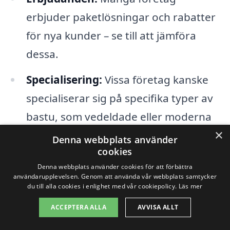
erbjuder paketlösningar och rabatter
för nya kunder – se till att jämföra
dessa.
Specialisering:
Vissa företag kanske
specialiserar sig på specifika typer av
bastu, som vedeldade eller moderna
×
infraröda bastur.
Denna webbplats använder
cookies
Pris:
Jämför priser för att säkerställa
Denna webbplats använder cookies för att förbättra
användarupplevelsen. Genom att använda vår webbplats samtycker
att du får ett rättvist och
du till alla cookies i enlighet med vår cookiepolicy.
Läs mer
konkurrenskraftigt erbjudande.
ACCEPTERA ALLA
AVVISA ALLT
Tillgänglighet:
Kontrollera att