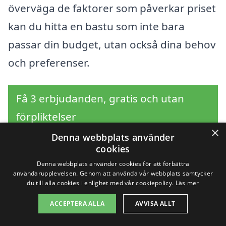
överväga de faktorer som påverkar priset
kan du hitta en bastu som inte bara
passar din budget, utan också dina behov
och preferenser.
Få 3 erbjudanden, gratis och utan
förpliktelser
×
Denna webbplats använder
cookies
Denna webbplats använder cookies för att förbättra
Sök efter en
användarupplevelsen. Genom att använda vår webbplats samtycker
du till alla cookies i enlighet med vår cookiepolicy.
Läs mer
professionell för bastu i
ACCEPTERA ALLA
AVVISA ALLT
andra städer nära