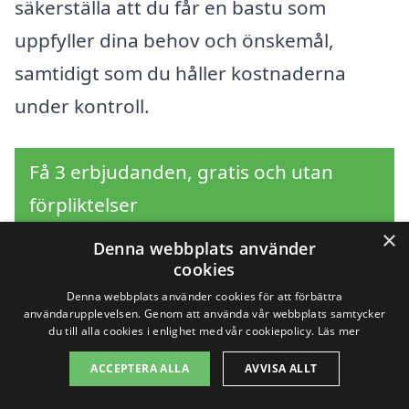
säkerställa att du får en bastu som
uppfyller dina behov och önskemål,
samtidigt som du håller kostnaderna
under kontroll.
Få 3 erbjudanden, gratis och utan
förpliktelser
×
Denna webbplats använder
cookies
Sök efter en
Denna webbplats använder cookies för att förbättra
användarupplevelsen. Genom att använda vår webbplats samtycker
du till alla cookies i enlighet med vår cookiepolicy.
Läs mer
professionell för bastu i
ACCEPTERA ALLA
AVVISA ALLT
andra städer nära