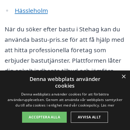
Hässleholm
När du söker efter bastu i Stehag kan du
använda bastu-pris.se för att få hjälp med
att hitta professionella företag som
erbjuder bastutjänster. Plattformen låter
dig enkelt indhente tilbud och jämföra
×
Denna webbplats använder
priser mellan olika aktörer. Det kan vara
cookies
bra att fundera över vad du förväntar dig
Denna webbplats använder cookies för att förbättra
användarupplevelsen. Genom att använda vår webbplats samtycker
av din bastuupplevelse. Här är några
du till alla cookies i enlighet med vår cookiepolicy.
Läs mer
faktorer att ta hänsyn till:
ACCEPTERA ALLA
AVVISA ALLT