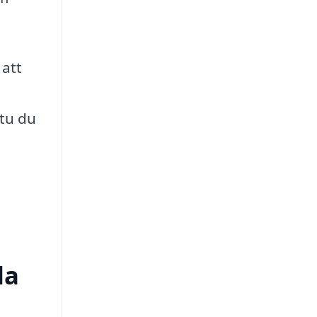
 att
stu du
da