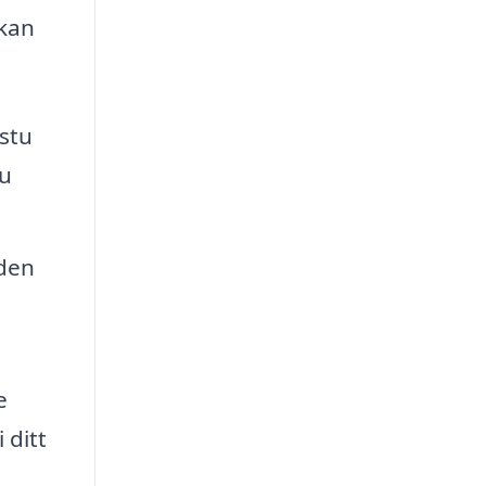
 kan
stu
tu
 den
e
 ditt