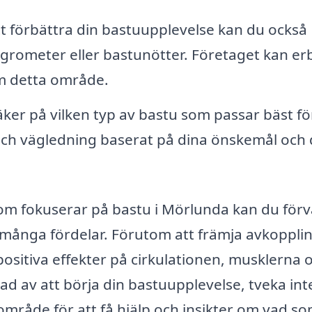
t förbättra din bastuupplevelse kan du också
grometer eller bastunötter. Företaget kan er
om detta område.
er på vilken typ av bastu som passar bäst för
och vägledning baserat på dina önskemål och 
m fokuserar på bastu i Mörlunda kan du för
d många fördelar. Förutom att främja avkoppli
positiva effekter på cirkulationen, musklerna 
d av att börja din bastuupplevelse, tveka inte
t område för att få hjälp och insikter om vad s