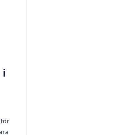
 i
 för
bara