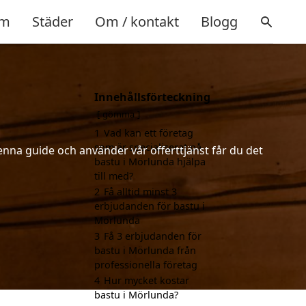
m
Städer
Om / kontakt
Blogg
Innehållsförteckning
gömma
1
Vad kan ett företag
som är specialiserat på
enna guide och använder vår offerttjänst får du det
bastu i Mörlunda hjälpa
till med?
2
Få alltid minst 3
erbjudanden för bastu i
Mörlunda
3
Få 3 erbjudanden för
bastu i Mörlunda från
professionella företag
4
Hur mycket kostar
bastu i Mörlunda?