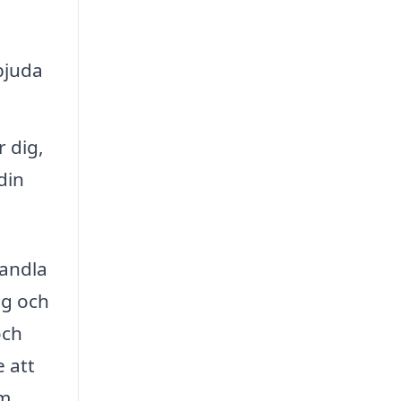
bjuda
 dig,
din
vandla
ng och
och
 att
om