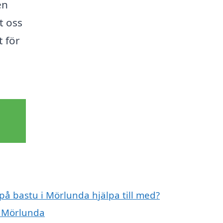
en
t oss
t för
 på bastu i Mörlunda hjälpa till med?
i Mörlunda