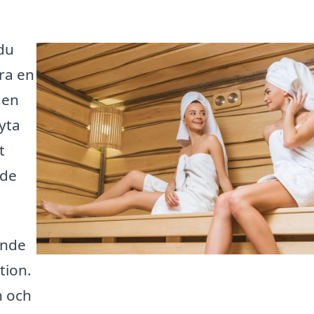
du
ara en
 en
yta
t
 de
ande
tion.
n och