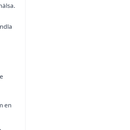
hälsa.
andla
de
m en