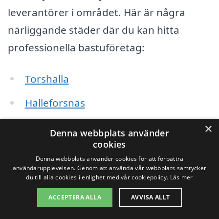
leverantörer i området. Här är några
närliggande städer där du kan hitta
professionella bastuföretag:
Torshälla
Hälleforsnäs
Malmköping
×
Denna webbplats använder
cookies
Skultuna
Denna webbplats använder cookies för att förbättra
användarupplevelsen. Genom att använda vår webbplats samtycker
Strängnäs
du till alla cookies i enlighet med vår cookiepolicy.
Läs mer
ACCEPTERA ALLA
AVVISA ALLT
Västerås