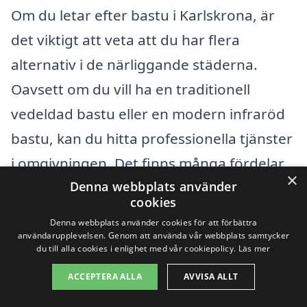
Om du letar efter bastu i Karlskrona, är
det viktigt att veta att du har flera
alternativ i de närliggande städerna.
Oavsett om du vill ha en traditionell
vedeldad bastu eller en modern infraröd
bastu, kan du hitta professionella tjänster
i omgivningen. Det finns många fördelar
×
Denna webbplats använder
med att välja en bastu i närliggande
cookies
städer, inklusive fler alternativ och
Denna webbplats använder cookies för att förbättra
potentiella kostnadsbesparingar.
användarupplevelsen. Genom att använda vår webbplats samtycker
du till alla cookies i enlighet med vår cookiepolicy.
Läs mer
ACCEPTERA ALLA
AVVISA ALLT
Här är några av städerna du kan
överväga att söka hjälp i: