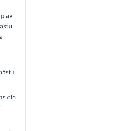
yp av
astu.
a
bäst i
os din
s