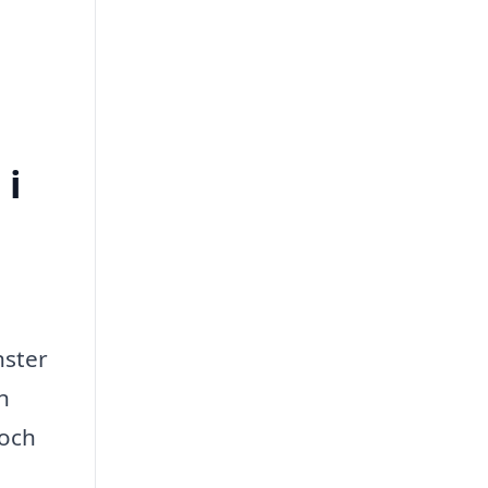
 i
nster
n
 och