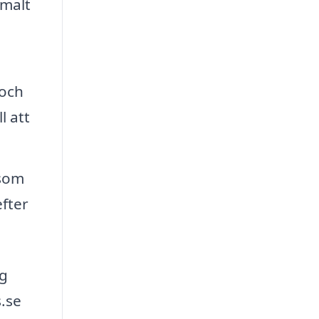
imalt
 och
l att
 som
fter
ig
.se