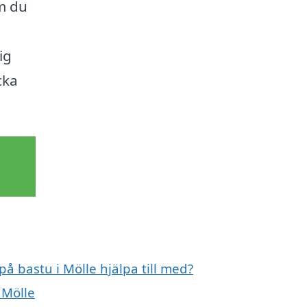
m du
ig
cka
på bastu i Mölle hjälpa till med?
 Mölle