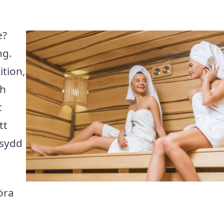
e?
ng.
ition,
ch
t
tt
rsydd
öra