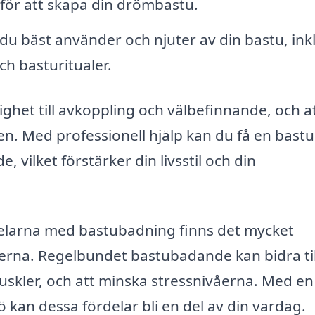
 för att skapa din drömbastu.
u bäst använder och njuter av din bastu, ink
ch basturitualer.
lighet till avkoppling och välbefinnande, och a
den. Med professionell hjälp kan du få en bast
e, vilket förstärker din livsstil och din
delarna med bastubadning finns det mycket
terna. Regelbundet bastubadande kan bidra til
uskler, och att minska stressnivåerna. Med en
ö kan dessa fördelar bli en del av din vardag.