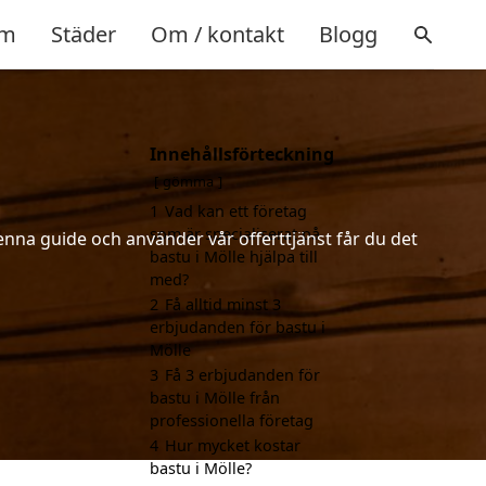
m
Städer
Om / kontakt
Blogg
Innehållsförteckning
gömma
1
Vad kan ett företag
som är specialiserat på
enna guide och använder vår offerttjänst får du det
bastu i Mölle hjälpa till
med?
2
Få alltid minst 3
erbjudanden för bastu i
Mölle
3
Få 3 erbjudanden för
bastu i Mölle från
professionella företag
4
Hur mycket kostar
bastu i Mölle?