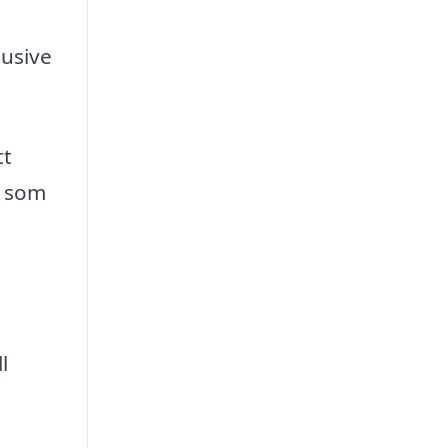
lusive
tt
u som
l