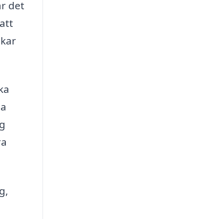
är det
att
ökar
.
ka
ha
ng
ra
g,