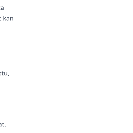
ka
t kan
stu,
at,