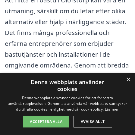
utmaning, särskilt om du letar efter olika
alternativ eller hjälp i närliggande städer.
Det finns många professionella och
erfarna entreprenörer som erbjuder
bastutjänster och installationer i de
omgivande områdena. Genom att bredda
din sökning kan du hitta det perfekta
×
Denna webbplats använder
erbjudandet som passar dina behov. Här
cookies
är några städer i närheten av Olofstorp
Denna webbplats använder cookies för att förbättra
användarupplevelsen. Genom att använda vår webbplats samtycker
där du kan börja din sökning:
du till alla cookies i enlighet med vår cookiepolicy.
Läs mer
ACCEPTERA ALLA
AVVISA ALLT
Partille