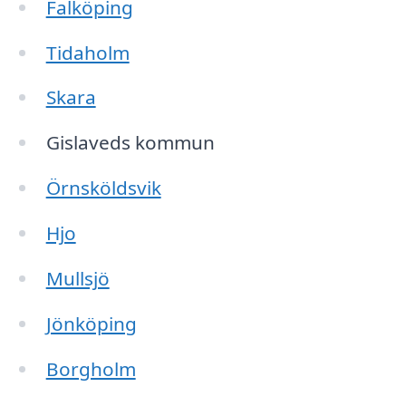
Falköping
Tidaholm
Skara
Gislaveds kommun
Örnsköldsvik
Hjo
Mullsjö
Jönköping
Borgholm