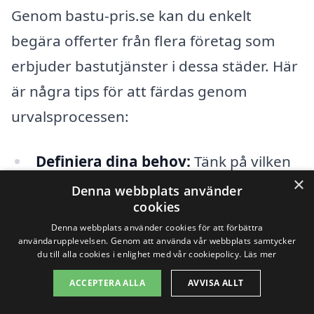
Genom bastu-pris.se kan du enkelt
begära offerter från flera företag som
erbjuder bastutjänster i dessa städer. Här
är några tips för att färdas genom
urvalsprocessen:
Definiera dina behov:
Tänk på vilken
×
typ av bastu du är intresserad av. Är
Denna webbplats använder
cookies
det en traditionell vedeldad bastu,
Denna webbplats använder cookies för att förbättra
elektrisk bastu eller kanske en
användarupplevelsen. Genom att använda vår webbplats samtycker
du till alla cookies i enlighet med vår cookiepolicy.
Läs mer
infraröd bastu?
ACCEPTERA ALLA
AVVISA ALLT
Jämför priser:
Genom att hämta flera