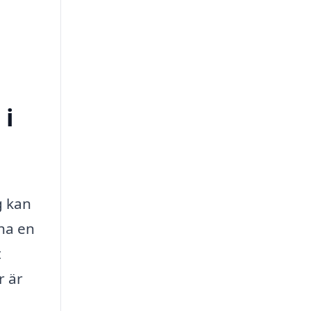
 i
g kan
 ha en
t
r är