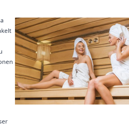
la
nkelt
u
ionen
ser