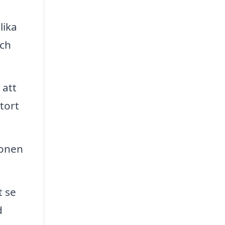
lika
och
 att
stort
ionen
t se
d