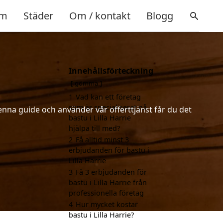
m
Städer
Om / kontakt
Blogg
Innehållsförteckning
gömma
1
Vad kan ett företag
som är specialiserat på
enna guide och använder vår offerttjänst får du det
bastu i Lilla Harrie
hjälpa till med?
2
Få alltid minst 3
erbjudanden för bastu i
Lilla Harrie
3
Få 3 erbjudanden för
bastu i Lilla Harrie från
professionella företag
4
Hur mycket kostar
bastu i Lilla Harrie?