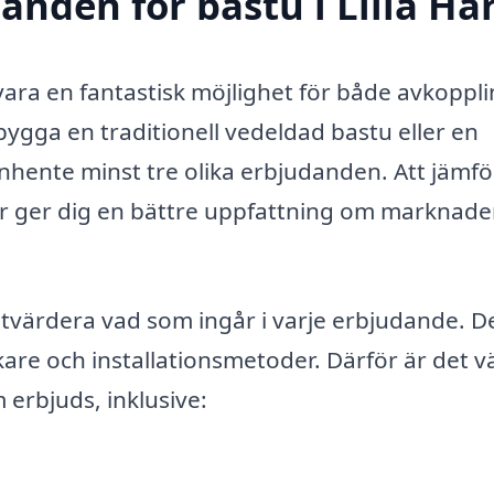
anden för bastu i Lilla Ha
n vara en fantastisk möjlighet för både avkoppl
ygga en traditionell vedeldad bastu eller en
innhente minst tre olika erbjudanden. Att jämf
rer ger dig en bättre uppfattning om marknad
utvärdera vad som ingår i varje erbjudande. D
are och installationsmetoder. Därför är det vä
erbjuds, inklusive: