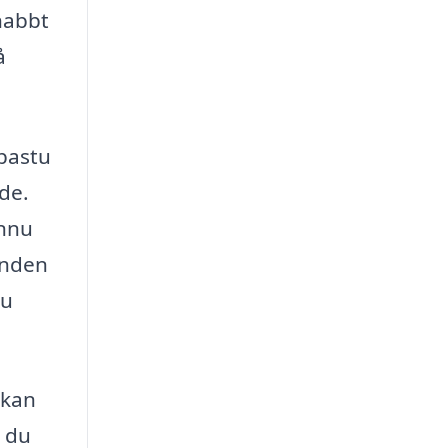
nabbt
å
 bastu
nde.
ännu
anden
du
 kan
t du