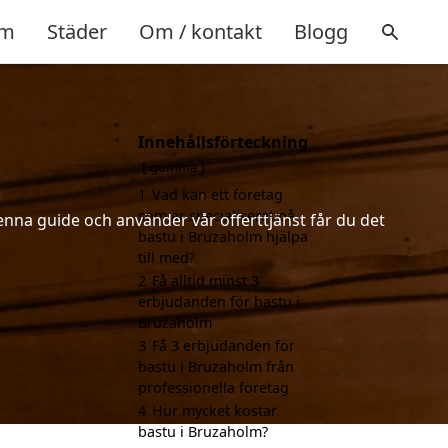
m
Städer
Om / kontakt
Blogg
Innehållsförteckning
gömma
1
Vad kan ett företag
som är specialiserat på
enna guide och använder vår offerttjänst får du det
bastu i Bruzaholm hjälpa
till med?
2
Få alltid minst 3
erbjudanden för bastu i
Bruzaholm
3
Få 3 erbjudanden för
bastu i Bruzaholm från
professionella företag
4
Hur mycket kostar
bastu i Bruzaholm?