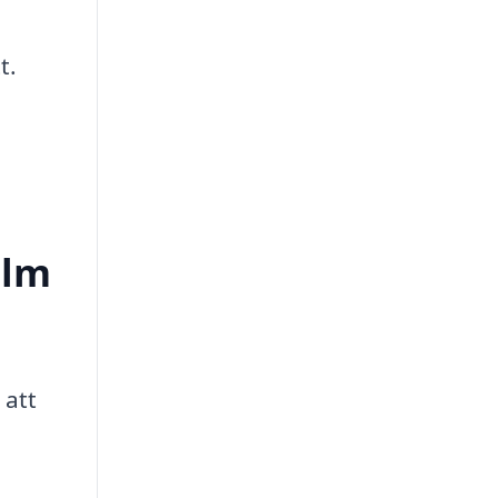
t.
olm
 att