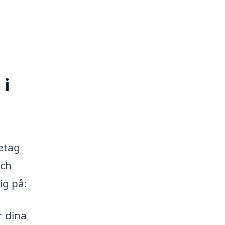
 i
retag
och
ig på:
r dina