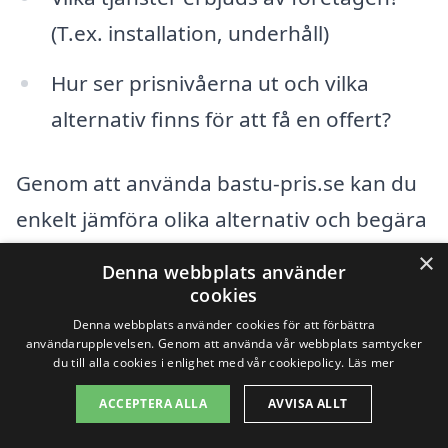
(T.ex. installation, underhåll)
Hur ser prisnivåerna ut och vilka
alternativ finns för att få en offert?
Genom att använda bastu-pris.se kan du
enkelt jämföra olika alternativ och begära
offerter från flera företag som är
×
Denna webbplats använder
verksamma i både Älvdalen och de
cookies
omkringliggande städerna. Detta gör det
Denna webbplats använder cookies för att förbättra
användarupplevelsen. Genom att använda vår webbplats samtycker
enklare för dig att fatta ett informerat
du till alla cookies i enlighet med vår cookiepolicy.
Läs mer
beslut och hitta den bastu som bäst
ACCEPTERA ALLA
AVVISA ALLT
passar dina behov och din budget.