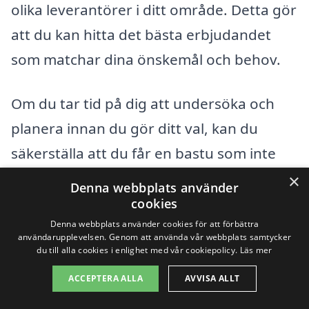
olika leverantörer i ditt område. Detta gör
att du kan hitta det bästa erbjudandet
som matchar dina önskemål och behov.
Om du tar tid på dig att undersöka och
planera innan du gör ditt val, kan du
säkerställa att du får en bastu som inte
bara är prisvärd, men som också ger dig
×
Denna webbplats använder
glädje och avkoppling i många år
cookies
framöver. Tveka inte att utnyttja resurser
Denna webbplats använder cookies för att förbättra
användarupplevelsen. Genom att använda vår webbplats samtycker
som bastu-pris.se för att göra ditt beslut
du till alla cookies i enlighet med vår cookiepolicy.
Läs mer
enklare och mer informerat!
ACCEPTERA ALLA
AVVISA ALLT