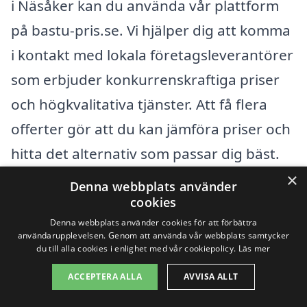
i Näsåker kan du använda vår plattform
på bastu-pris.se. Vi hjälper dig att komma
i kontakt med lokala företagsleverantörer
som erbjuder konkurrenskraftiga priser
och högkvalitativa tjänster. Att få flera
offerter gör att du kan jämföra priser och
hitta det alternativ som passar dig bäst.
×
Denna webbplats använder
Få 3 erbjudanden, gratis och utan
cookies
Denna webbplats använder cookies för att förbättra
förpliktelser
användarupplevelsen. Genom att använda vår webbplats samtycker
du till alla cookies i enlighet med vår cookiepolicy.
Läs mer
ACCEPTERA ALLA
AVVISA ALLT
Sök efter en