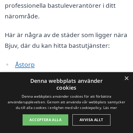
professionella bastuleverantörer i ditt
närområde.
Här är några av de städer som ligger nära
Bjuv, där du kan hitta bastutjänster:
Åstorp
×
Bjuv
Denna webbplats använder
cookies
Teckomatorp
Denna webbplats använder cookies för att förbättra
användarupplevelsen. Genom att använda vår webbplats samtycker
Klippan
du till alla cookies i enlighet med vår cookiepolicy.
Läs mer
ACCEPTERA ALLA
AVVISA ALLT
Perstorp