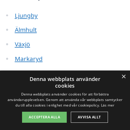
Ljungby
Älmhult
Växjö
Markaryd
Hässleholm
×
Denna webbplats använder
cookies
Osby
Denna webbplats använder cookies för att förbättra
användarupplevelsen. Genom att använda vår webbplats samtycker
Kälsvik
du till alla cookies i enlighet med vår cookiepolicy.
Läs mer
Hästhult
ACCEPTERA ALLA
AVVISA ALLT