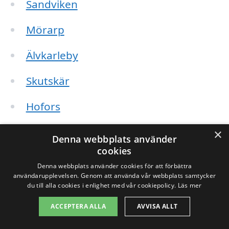
Sandviken
Mörarp
Älvkarleby
Skutskär
Hofors
Söderhamn
×
Denna webbplats använder
cookies
Ockelbo
Denna webbplats använder cookies för att förbättra
användarupplevelsen. Genom att använda vår webbplats samtycker
Hedesunda
du till alla cookies i enlighet med vår cookiepolicy.
Läs mer
Iggesund
ACCEPTERA ALLA
AVVISA ALLT