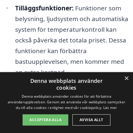
Tilläggsfunktioner:
Funktioner som
belysning, ljudsystem och automatiska
system för temperaturkontroll kan
också påverka det totala priset. Dessa
funktioner kan förbättra
bastuupplevelsen, men kommer med
en extra kostnad.
×
Denna webbplats använder
cookies
För att få en uppfattning om kostnaden
Denna webbplats använder cookies för att förbättra
för en
bastu i Norra Rörum
, är det en bra
användarupplevelsen. Genom att använda vår webbplats samtycker
du till alla cookies i enlighet med vår cookiepolicy.
Läs mer
idé att jämföra flera olika företag och
ACCEPTERA ALLA
AVVISA ALLT
deras erbjudanden. De flesta aktörer