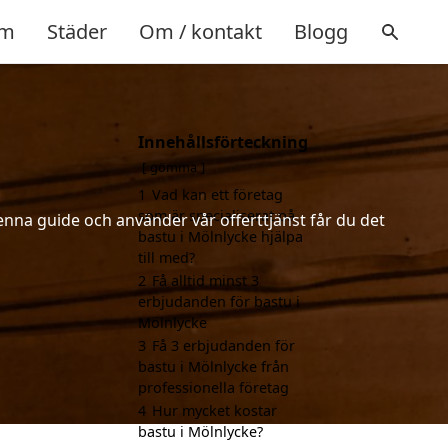
m
Städer
Om / kontakt
Blogg
Innehållsförteckning
gömma
1
Vad kan ett företag
som är specialiserat på
enna guide och använder vår offerttjänst får du det
bastu i Mölnlycke hjälpa
till med?
2
Få alltid minst 3
erbjudanden för bastu i
Mölnlycke
3
Få 3 erbjudanden för
bastu i Mölnlycke från
professionella företag
4
Hur mycket kostar
bastu i Mölnlycke?