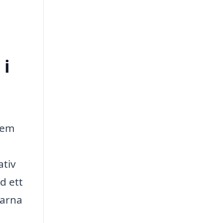
 i
dem
ativ
d ett
larna