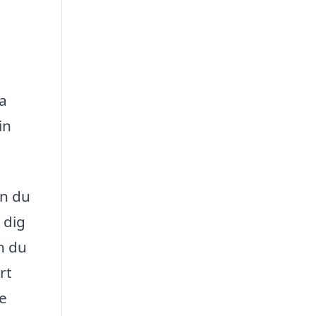
a
in
an du
 dig
n du
rt
te