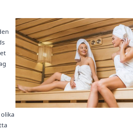
den
ds
det
dag
 olika
tta