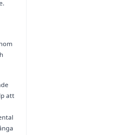
e.
Genom
ch
nde
lp att
ental
många