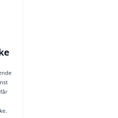
cke
ående
inst
får
ke.