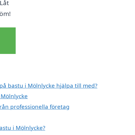
Låt
röm!
på bastu i Mölnlycke hjälpa till med?
i Mölnlycke
rån professionella företag
astu i Mölnlycke?