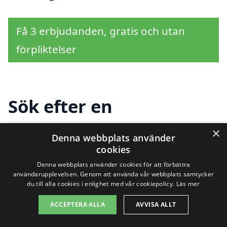
Få 3 erbjudanden, gratis och utan
förpliktelser
Sök efter en
professionell för bastu i
×
Denna webbplats använder
andra städer nära
cookies
Denna webbplats använder cookies för att förbättra
Kvissleby
användarupplevelsen. Genom att använda vår webbplats samtycker
du till alla cookies i enlighet med vår cookiepolicy.
Läs mer
ACCEPTERA ALLA
AVVISA ALLT
Om du är intresserad av att hitta en bastu