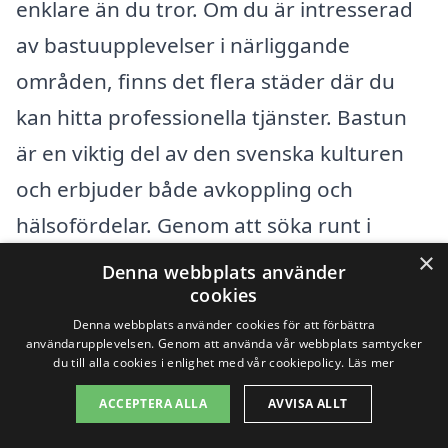
enklare än du tror. Om du är intresserad
av bastuupplevelser i närliggande
områden, finns det flera städer där du
kan hitta professionella tjänster. Bastun
är en viktig del av den svenska kulturen
och erbjuder både avkoppling och
hälsofördelar. Genom att söka runt i
×
närliggande städer kan du få tillgång till
Denna webbplats använder
cookies
olika alternativ som passar dina behov
Denna webbplats använder cookies för att förbättra
och din budget.
användarupplevelsen. Genom att använda vår webbplats samtycker
du till alla cookies i enlighet med vår cookiepolicy.
Läs mer
Några av de närliggande städerna där du
ACCEPTERA ALLA
AVVISA ALLT
kan hitta bra bastutjänster inkluderar: