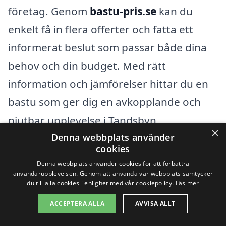
företag. Genom
bastu-pris.se
kan du
enkelt få in flera offerter och fatta ett
informerat beslut som passar både dina
behov och din budget. Med rätt
information och jämförelser hittar du en
bastu som ger dig en avkopplande och
njutbar upplevelse i Tandsbyn.
×
Denna webbplats använder
cookies
Få 3 erbjudanden, gratis och utan
Denna webbplats använder cookies för att förbättra
förpliktelser
användarupplevelsen. Genom att använda vår webbplats samtycker
du till alla cookies i enlighet med vår cookiepolicy.
Läs mer
ACCEPTERA ALLA
AVVISA ALLT