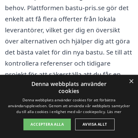
behov. Plattformen bastu-pris.se gör det
enkelt att få flera offerter från lokala
leverantörer, vilket ger dig en översikt
över alternativen och hjälper dig att göra
det bästa valet för din nya bastu. Se till att
kontrollera referenser och tidigare
projekt för att säkerställa att du får en
×
Denna webbplats använder
pålitlig och professionell tjänst.
cookies
Denna webbplats använder cookies för att förbättra
Få 3 erbjudanden, gratis och utan
användarupplevelsen. Genom att använda vår webbplats samtycker
du till alla cookies i enlighet med vår cookiepolicy.
Läs mer
förpliktelser
ACCEPTERA ALLA
AVVISA ALLT