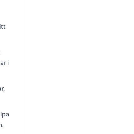
tt
a
är i
r,
älpa
m.