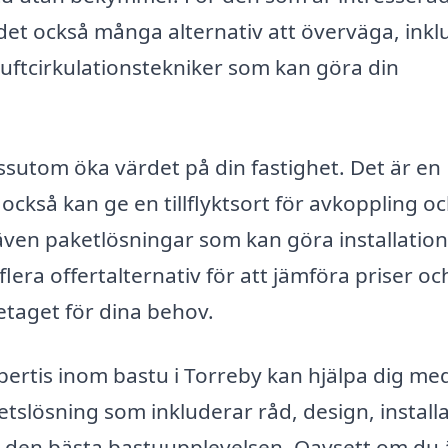
det också många alternativ att överväga, inkl
luftcirkulationstekniker som kan göra din
sutom öka värdet på din fastighet. Det är en
m också kan ge en tillflyktsort för avkoppling o
ven paketlösningar som kan göra installatio
lera offertalternativ för att jämföra priser oc
retaget för dina behov.
ertis inom bastu i Torreby kan hjälpa dig me
etslösning som inkluderar råd, design, install
år den bästa bastuupplevelsen. Oavsett om du 