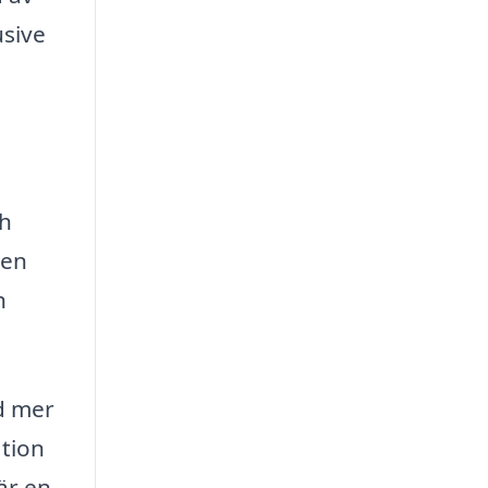
usive
ch
nen
h
d mer
ation
är en