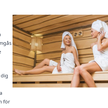
n
umgås
e
 dig
ra
n för