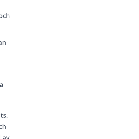
 och
kan
ka
ts.
och
d av