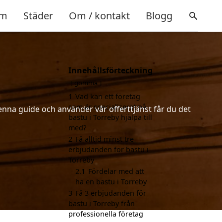
m
Städer
Om / kontakt
Blogg
Innehållsförteckning
gömma
1
Vad kan ett företag
som är specialiserat på
enna guide och använder vår offerttjänst får du det
bastu i Torreby hjälpa till
med?
2
Få alltid minst tre
erbjudanden för bastu i
Torreby
2.1
Fördelar med att
ha en bastu i Torreby
3
Få 3 erbjudanden för
bastu i Torreby från
professionella företag