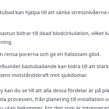
tubad kan hjälpa till att sänka stressnivåerna
astun bidrar till ökad blodcirkulation, vilket 
tning.
kan rensa porerna och ge en hälsosam glöd.
elbundet bastubadande kan bidra till att stär
pens motståndskraft mot sjukdomar.
kan du se till att alla dessa fördelar är på pla
processen, från planering till installation 
stu utan bekymmer. För den som är intressera