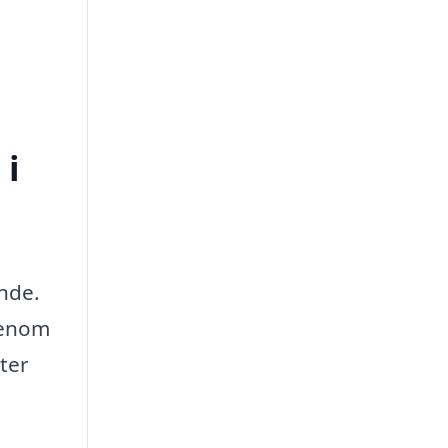
 i
ande.
Genom
ter