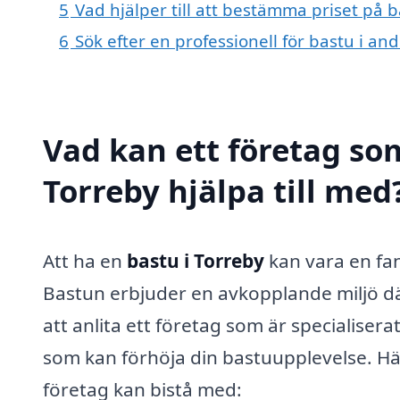
5
Vad hjälper till att bestämma priset på b
6
Sök efter en professionell för bastu i an
Vad kan ett företag som
Torreby hjälpa till med
Att ha en
bastu i Torreby
kan vara en fan
Bastun erbjuder en avkopplande miljö d
att anlita ett företag som är specialiser
som kan förhöja din bastuupplevelse. Här
företag kan bistå med: