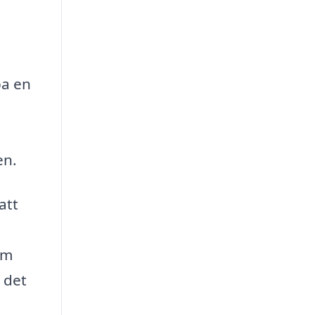
pa en
en.
att
om
 det