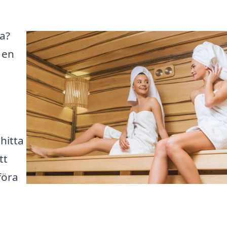
ga?
v en
hitta
tt
föra