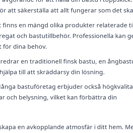
r att säkerställa att allt fungerar som det ska
 finns en mängd olika produkter relaterade til
egat och bastutillbehör. Professionella kan g
 för dina behov.
edrar en traditionell finsk bastu, en ångbast
jälpa till att skräddarsy din lösning.
nga bastuföretag erbjuder också högkvalita
r och belysning, vilket kan förbättra din
tt skapa en avkopplande atmosfär i ditt hem. M