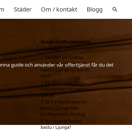
m
Städer
Om / kontakt
Blogg
Innehållsförteckning
gömma
1
Vad kan ett företag
som är specialiserat på
enna guide och använder vår offerttjänst får du det
bastu i Ljunga hjälpa till
med?
2
Få alltid minst 3
erbjudanden för bastu i
Ljunga
3
Få 3 erbjudanden för
bastu i Ljunga från
professionella företag
4
Hur mycket kostar
bastu i Ljunga?