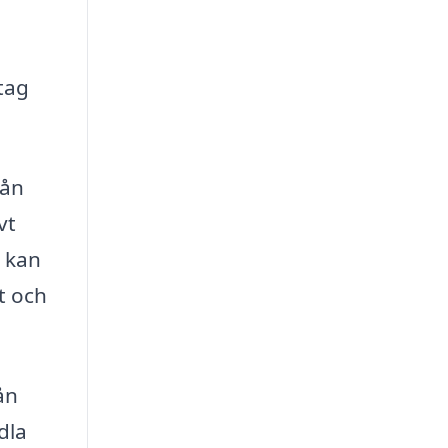
etag
rån
vt
n kan
t och
ån
dla