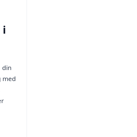
 i
a din
ig med
.
er