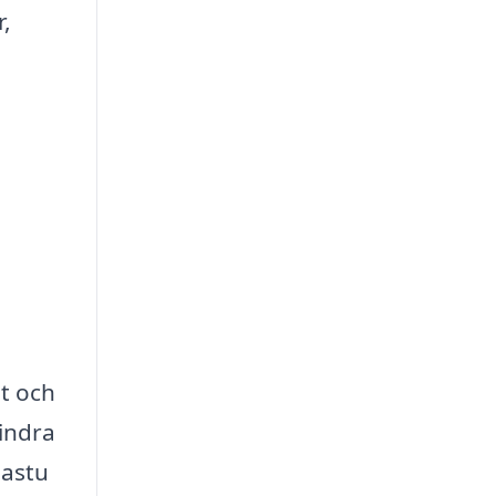
r,
et och
lindra
bastu