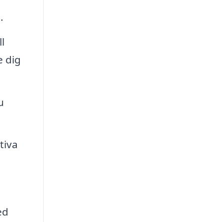
.
l
e dig
u
tiva
ed