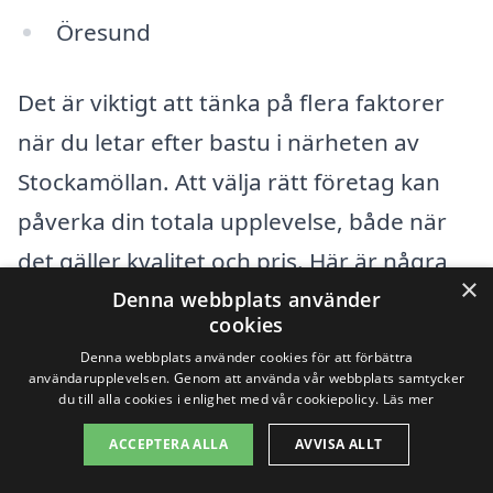
Öresund
Det är viktigt att tänka på flera faktorer
när du letar efter bastu i närheten av
Stockamöllan. Att välja rätt företag kan
påverka din totala upplevelse, både när
det gäller kvalitet och pris. Här är några
×
tips för att underlätta din sökning:
Denna webbplats använder
cookies
Denna webbplats använder cookies för att förbättra
Kvalitet och Referenser:
Kontrollera
användarupplevelsen. Genom att använda vår webbplats samtycker
du till alla cookies i enlighet med vår cookiepolicy.
Läs mer
om företaget har gott rykte och läs
recensioner från tidigare kunder.
ACCEPTERA ALLA
AVVISA ALLT