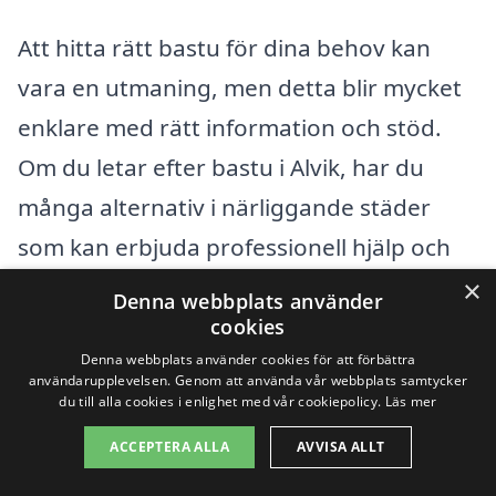
Att hitta rätt bastu för dina behov kan
vara en utmaning, men detta blir mycket
enklare med rätt information och stöd.
Om du letar efter bastu i Alvik, har du
många alternativ i närliggande städer
som kan erbjuda professionell hjälp och
olika bastulösningar. Det är viktigt att
×
Denna webbplats använder
jämföra erbjudanden och hitta det som
cookies
Denna webbplats använder cookies för att förbättra
passar bäst för dig.
användarupplevelsen. Genom att använda vår webbplats samtycker
du till alla cookies i enlighet med vår cookiepolicy.
Läs mer
Några av de städer du kan överväga i
ACCEPTERA ALLA
AVVISA ALLT
närheten av Alvik inkluderar: