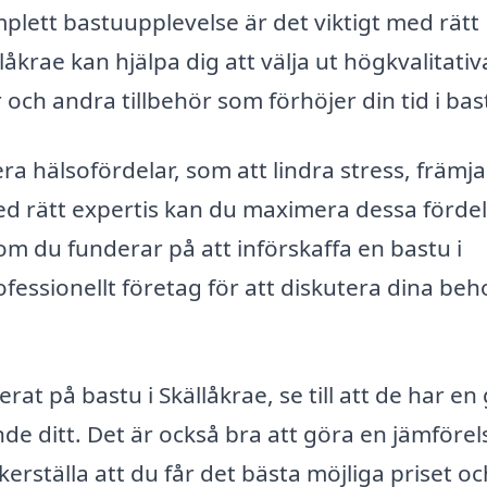
plett bastuupplevelse är det viktigt med rätt
åkrae kan hjälpa dig att välja ut högkvalitativ
och andra tillbehör som förhöjer din tid i bas
lera hälsofördelar, som att lindra stress, främja
Med rätt expertis kan du maximera dessa förde
m du funderar på att införskaffa en bastu i
ofessionellt företag för att diskutera dina beh
rat på bastu i Skällåkrae, se till att de har en
de ditt. Det är också bra att göra en jämförel
äkerställa att du får det bästa möjliga priset oc