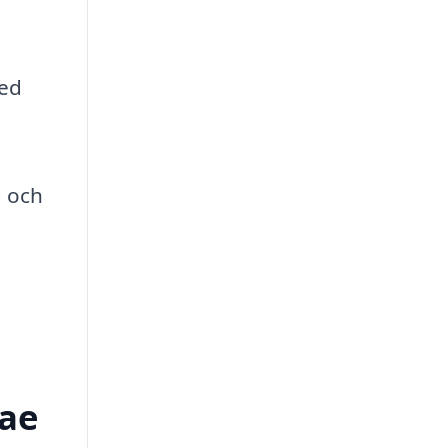
med
g och
rae