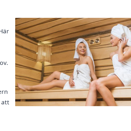
 Här
ov.
ern
 att