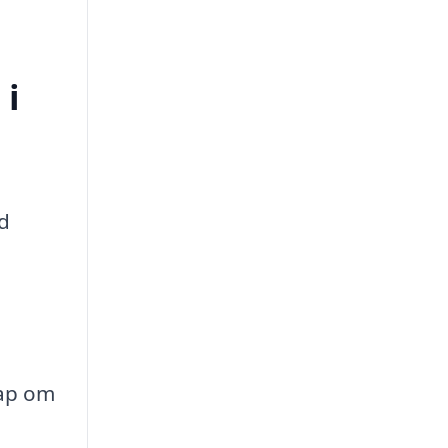
 i
ed
kap om
a