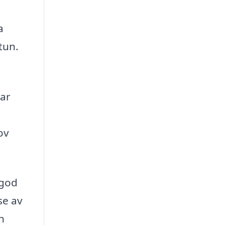
a
tun.
lar
ov
 god
se av
h