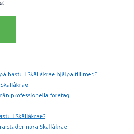
e!
på bastu i Skällåkrae hjälpa till med?
 Skällåkrae
från professionella företag
astu i Skällåkrae?
dra städer nära Skällåkrae