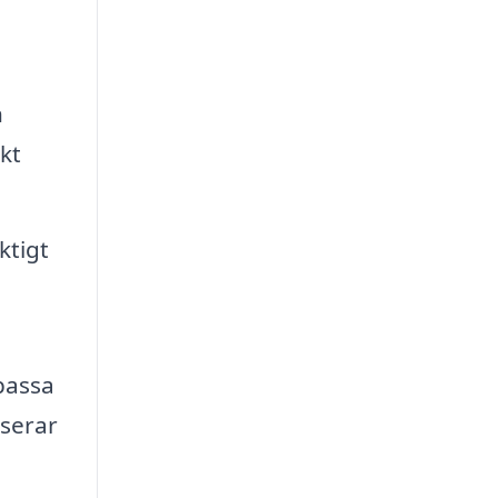
h
kt
ktigt
passa
iserar