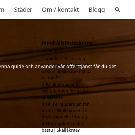
m
Städer
Om / kontakt
Blogg
Innehållsförteckning
gömma
1
Vad kan ett företag
som är specialiserat på
enna guide och använder vår offerttjänst får du det
bastu i Skällåkrae hjälpa
till med?
2
Få alltid minst 3
erbjudanden för bastu i
Skällåkrae
3
Få 3 erbjudanden för
bastu i Skällåkrae från
professionella företag
4
Hur mycket kostar
bastu i Skällåkrae?