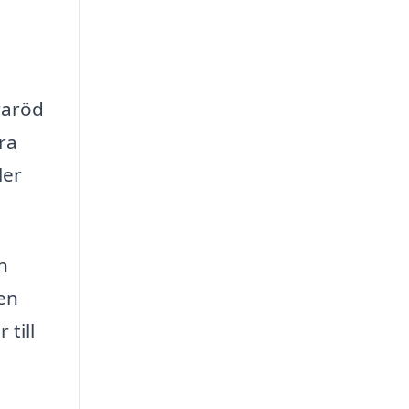
raröd
ra
ler
n
den
 till