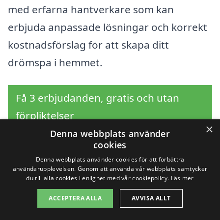
med erfarna hantverkare som kan
erbjuda anpassade lösningar och korrekt
kostnadsförslag för att skapa ditt
drömspa i hemmet.
Få 3 erbjudanden, gratis och utan
förpliktelser
×
Denna webbplats använder
cookies
Denna webbplats använder cookies för att förbättra
Sök efter en
användarupplevelsen. Genom att använda vår webbplats samtycker
du till alla cookies i enlighet med vår cookiepolicy.
Läs mer
professionell för bastu i
ACCEPTERA ALLA
AVVISA ALLT
andra städer nära