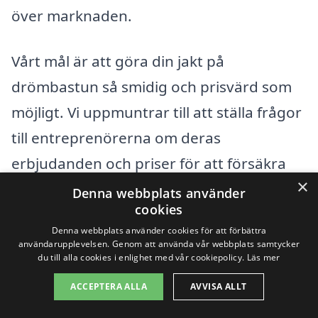
över marknaden.
Vårt mål är att göra din jakt på
drömbastun så smidig och prisvärd som
möjligt. Vi uppmuntrar till att ställa frågor
till entreprenörerna om deras
erbjudanden och priser för att försäkra
×
dig om att du får det bästa möjliga värdet
Denna webbplats använder
cookies
för din investering. Med rätt information
Denna webbplats använder cookies för att förbättra
och val kan du snart njuta av en
användarupplevelsen. Genom att använda vår webbplats samtycker
du till alla cookies i enlighet med vår cookiepolicy.
Läs mer
avkopplande stund i din egen bastu i
ACCEPTERA ALLA
AVVISA ALLT
Oxhalsö.