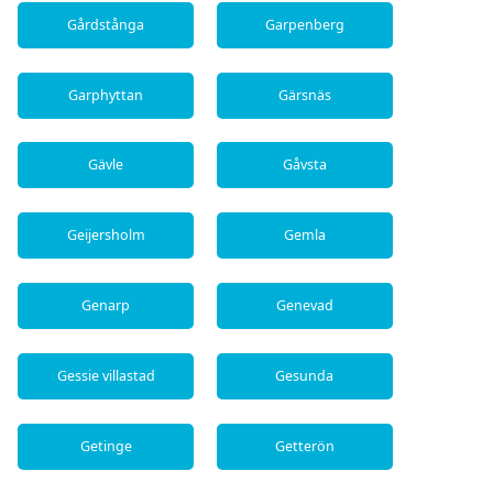
Gårdstånga
Garpenberg
Garphyttan
Gärsnäs
Gävle
Gåvsta
Geijersholm
Gemla
Genarp
Genevad
Gessie villastad
Gesunda
Getinge
Getterön