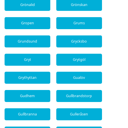
Grönalid
Grönskan
Gropen
Grums
Grundsund
Grycksbo
Gryt
Grytgöl
Grythyttan
Gualöv
Gudhem
Gullbrandstorp
Gullbranna
Gulleråsen