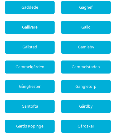
Gäddede
Gagnef
Gällivare
Gällö
Gällstad
Gamleby
Gammelgården
Gammelstaden
Gånghester
Gängletorp
Gantofta
Gårdby
Gärds Köpinge
Gårdskär