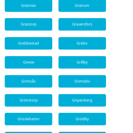
Grännäs
Gränum
Grästorp
Graversfors
Grebbestad
Grebo
Grevie
Grillby
Grimsås
Grimslöv
Grimstorp
Gripenberg
Grisslehamn
Grödby