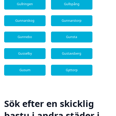
Gullringen
Gullspång
Gunnarskog
Gunnarstorp
Gunnebo
Gunsta
Gusselby
Gustavsberg
Gusum
Gyttorp
Sök efter en skicklig
bastu i andra städer i