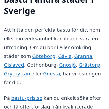
Sverige
Att hitta den perfekta bastu för ditt hem
eller din verksamhet kan ibland vara en
utmaning. Om du bor i eller omkring
städer som
Göteborg
,
Gävle
,
Gränna
,
Gislaved
, Gothenburg,
Gnosjö
,
Grästorp
,
Grythyttan
eller
Gnesta
, har vi lösningen
för dig.
På
bastu-pris.se
kan du enkelt söka efter
och få offertförslag från kvalificerade