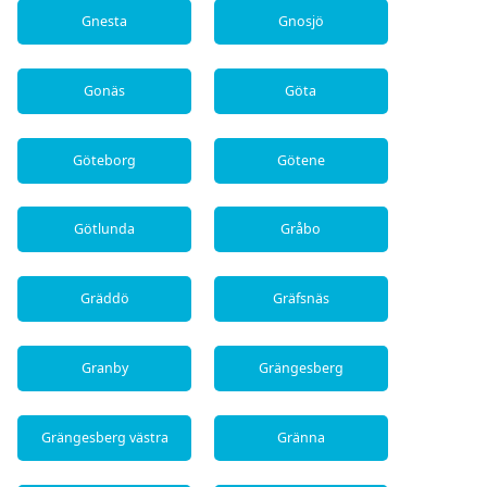
Gnesta
Gnosjö
Gonäs
Göta
Göteborg
Götene
Götlunda
Gråbo
Gräddö
Gräfsnäs
Granby
Grängesberg
Grängesberg västra
Gränna