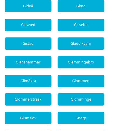
Gideå
Gimo
Gislaved
Gissebo
Gistad
Gladö kvarn
Glanshammar
Glemmingebro
Glimåkra
Glommen
Glommersträsk
Glömminge
Glumslöv
Gnarp