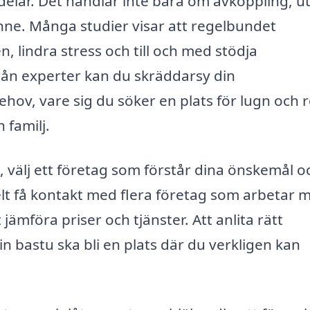
delar. Det handlar inte bara om avkoppling, u
inne. Många studier visar att regelbundet
, lindra stress och till och med stödja
rån experter kan du skräddarsy din
ehov, vare sig du söker en plats för lugn och 
 familj.
g, välj ett företag som förstår dina önskemål o
lt få kontakt med flera företag som arbetar 
 jämföra priser och tjänster. Att anlita rätt
in bastu ska bli en plats där du verkligen kan