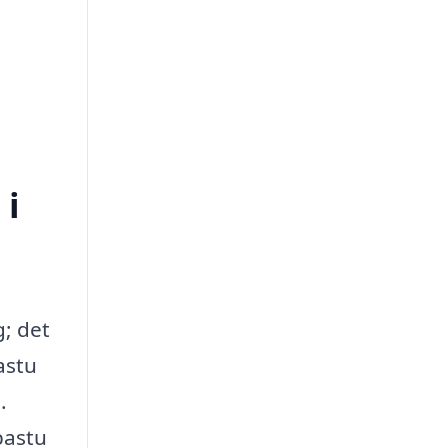
 i
g; det
astu
.
bastu