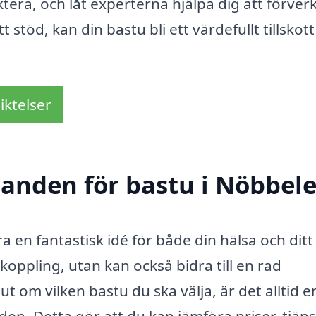
ektera, och låt experterna hjälpa dig att förver
öd, kan din bastu bli ett värdefullt tillskott t
iktelser
danden för bastu i Nöbbel
a en fantastisk idé för både din hälsa och ditt
oppling, utan kan också bidra till en rad
ut om vilken bastu du ska välja, är det alltid 