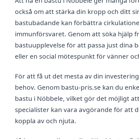
Att ha en bastu i Nöbbele ger många för
också om att stärka din kropp och ditt s
bastubadande kan förbättra cirkulationen
immunförsvaret. Genom att söka hjälp f
bastuupplevelse för att passa just dina b
eller en social mötespunkt för vänner och
För att få ut det mesta av din investerin
behov. Genom bastu-pris.se kan du enke
bastu i Nöbbele, vilket gör det möjligt att
specialister kan vara avgörande för att d
koppla av och njuta.