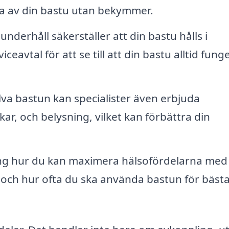
uta av din bastu utan bekymmer.
derhåll säkerställer att din bastu hålls i
eavtal för att se till att din bastu alltid fung
lva bastun kan specialister även erbjuda
r, och belysning, vilket kan förbättra din
ng hur du kan maximera hälsofördelarna med
e och hur ofta du ska använda bastun för bäst