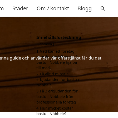
m
Städer
Om / kontakt
Blogg
Innehållsförteckning
gömma
1
Vad kan ett företag
som är specialiserat på
enna guide och använder vår offerttjänst får du det
bastu i Nöbbele hjälpa
till med?
2
Få alltid minst 3
erbjudanden för bastu i
Nöbbele
3
Få 3 erbjudanden för
bastu i Nöbbele från
professionella företag
4
Hur mycket kostar
bastu i Nöbbele?