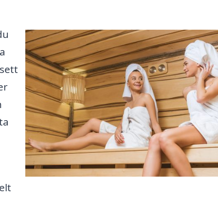
du
ja
sett
er
h
ta
elt