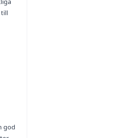
kliga
ill
e
en god