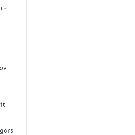
n –
hov
tt
 görs