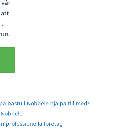
 vår
 att
rt
tun.
på bastu i Nöbbele hjälpa till med?
i Nöbbele
n professionella företag