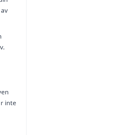
 av
m
v.
ven
r inte