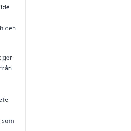
 idé
ch den
t ger
 från
ete
g som