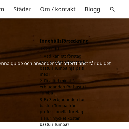
m
Städer
Om / kontakt
Blogg
Innehållsförteckning
gömma
1
Vad kan ett företag
som är specialiserat på
enna guide och använder vår offerttjänst får du det
bastu i Tumba hjälpa till
med?
2
Få alltid minst 3
erbjudanden för bastu i
Tumba
3
Få 3 erbjudanden för
bastu i Tumba från
professionella företag
4
Hur mycket kostar
bastu i Tumba?