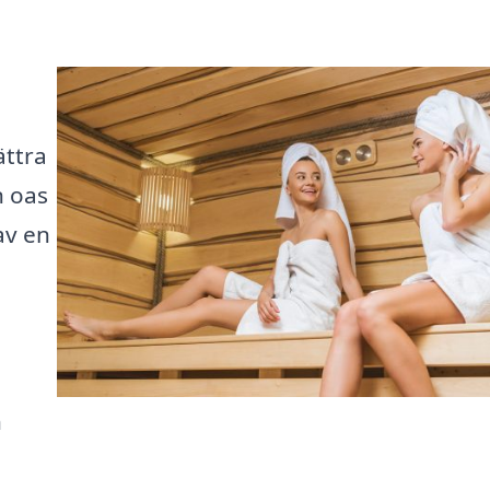
ättra
n oas
av en
n