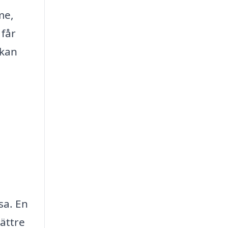
me,
 får
 kan
sa. En
bättre