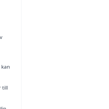
av
 kan
till
din