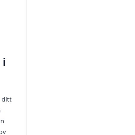
 i
 ditt
n
an
hov