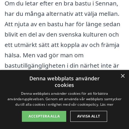
Om du letar efter en bra bastu i Sennan,
har du många alternativ att välja mellan.
Att njuta av en bastu har för länge sedan
blivit en del av den svenska kulturen och
ett utmärkt sätt att koppla av och främja
hälsa. Men vad gör man om
bastutillgängligheten i din närhet inte är
×
optimal? Lyckligtvis finns det ett antal
Denna webbplats använder
cookies
städer i närheten som erbjuder flera
Denna webbplats använder cookies för att förbättra
alternativ för bastuupplevelser.
användarupplevelsen. Genom att använda vår webbplats samtycker
du till alla cookies i enlighet med vår cookiepolicy.
Läs mer
Sedan finns det flera närliggande städer
ACCEPTERA ALLA
AVVISA ALLT
där du kan hitta professionella