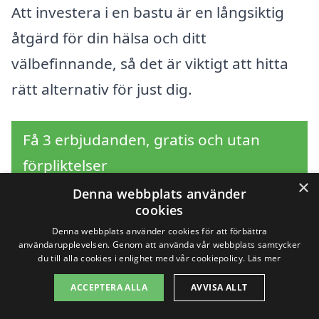
Att investera i en bastu är en långsiktig
åtgärd för din hälsa och ditt
välbefinnande, så det är viktigt att hitta
rätt alternativ för just dig.
Få 3 erbjudanden, gratis och utan
förpliktelser
×
Denna webbplats använder
cookies
Denna webbplats använder cookies för att förbättra
Sök efter en
användarupplevelsen. Genom att använda vår webbplats samtycker
du till alla cookies i enlighet med vår cookiepolicy.
Läs mer
professionell för bastu i
ACCEPTERA ALLA
AVVISA ALLT
andra städer nära