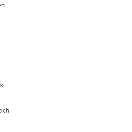
en
k,
 och