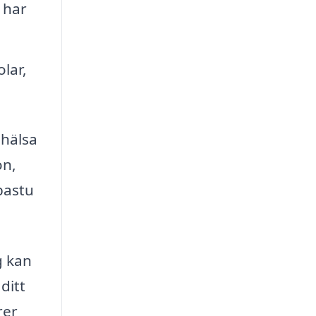
 har
lar,
 hälsa
on,
bastu
g kan
ditt
rer