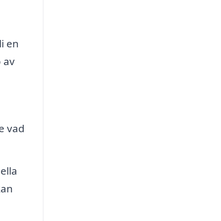
i en
p av
e vad
ella
kan