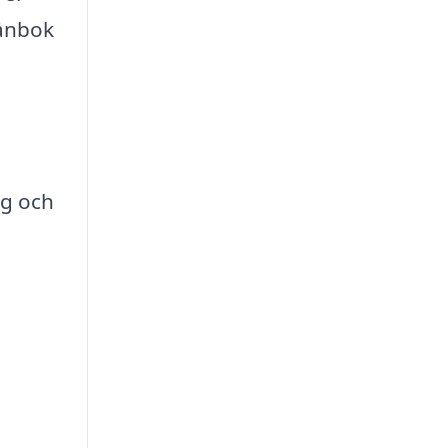
lånbok
eg och