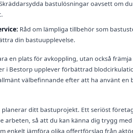
Skräddarsydda bastulösningar oavsett om du
t.
ervice:
Råd om lämpliga tillbehör som bastusto
ättra din bastuupplevelse.
ra en plats för avkoppling, utan också främja
 i Bestorp upplever förbättrad blodcirkulati
allmänt välbefinnande efter att ha använt en 
u planerar ditt bastuprojekt. Ett seriöst företa
e arbeten, så att du kan känna dig trygg med 
 enkelt jämföra olika offertförslag från aktö