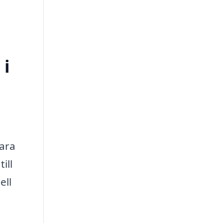
 i
bara
ill
ell