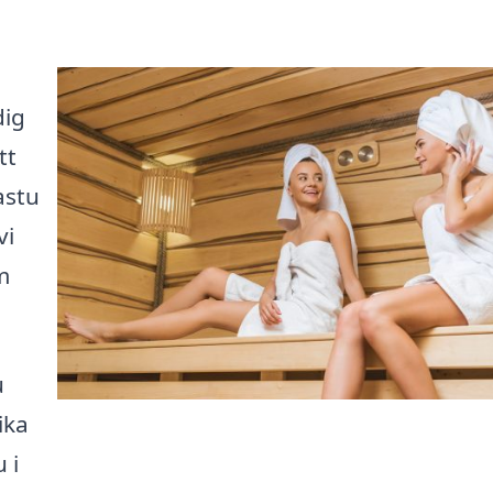
dig
tt
astu
vi
m
u
ika
 i