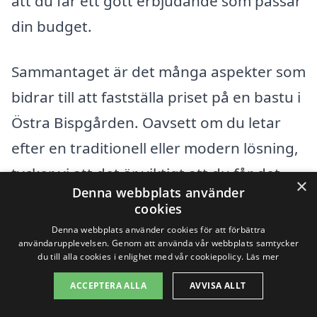
att du får ett gott erbjudande som passar
din budget.
Sammantaget är det många aspekter som
bidrar till att fastställa priset på en bastu i
Östra Bispgården. Oavsett om du letar
efter en traditionell eller modern lösning,
tycker vi att det är viktigt att du får det
×
Denna webbplats använder
bästa möjliga erbjudandet. Lycka till med
cookies
din bastuinstallation!
Denna webbplats använder cookies för att förbättra
användarupplevelsen. Genom att använda vår webbplats samtycker
du till alla cookies i enlighet med vår cookiepolicy.
Läs mer
Få 3 erbjudanden, gratis och utan
ACCEPTERA ALLA
AVVISA ALLT
förpliktelser