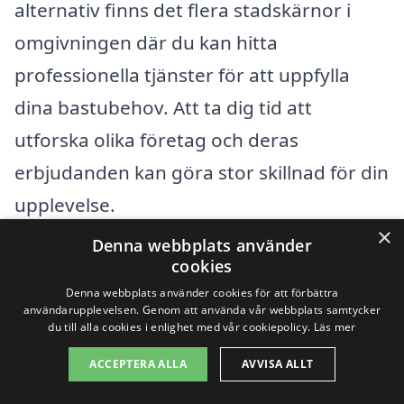
alternativ finns det flera stadskärnor i
omgivningen där du kan hitta
professionella tjänster för att uppfylla
dina bastubehov. Att ta dig tid att
utforska olika företag och deras
erbjudanden kan göra stor skillnad för din
upplevelse.
×
Denna webbplats använder
Här är några av de närliggande städer
cookies
där du kan hitta experter på bastu:
Denna webbplats använder cookies för att förbättra
användarupplevelsen. Genom att använda vår webbplats samtycker
du till alla cookies i enlighet med vår cookiepolicy.
Läs mer
Kungälv
ACCEPTERA ALLA
AVVISA ALLT
Lerum